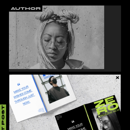
AUTHOR
JESSY HOWLS
Lorem ipsum dolor sit amet, consectetur
adipiscing elit, sed do eiusmod tempor inci.
NEXT POST