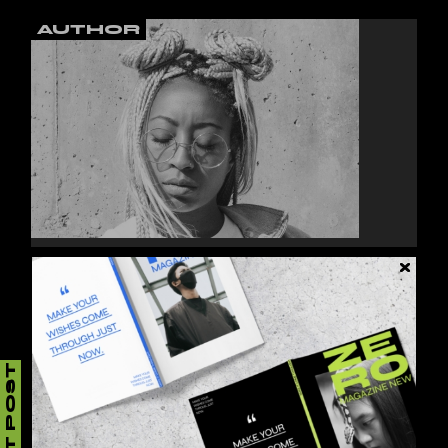
AUTHOR
JESSY HOWLS
Lorem ipsum dolor sit amet, consectetur
adipiscing elit, sed do eiusmod tempor inci.
NEXT POST