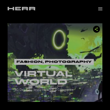
FASHION
PHOTOGRAPHY
VIRTUAL
WORLD
30. Dec
by
Jessy Howls
0 Comments