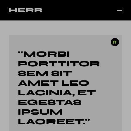
"MORBI
PORTTITOR
SEM SIT
AMET LEO
LACINIA, ET
EGESTAS
IPSUM
LAOREET."