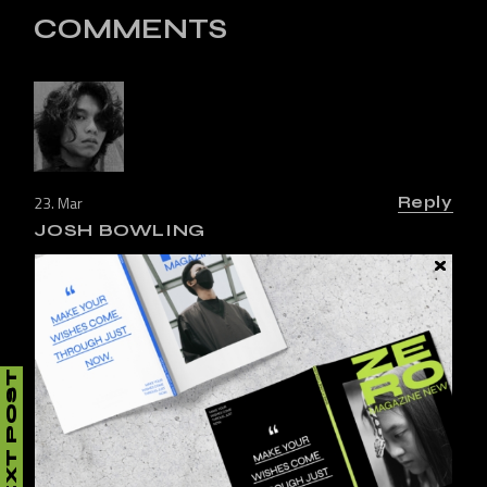
COMMENTS
23. Mar
Reply
JOSH BOWLING
Lorem ipsum dolor sit amet, consectetur adipiscing elit,
sed do eiusmod tempor inci didunt ut labore et dolore
magna aliqua. Ut enim ad minim
NEXT POST
23. Mar
Reply