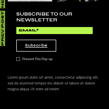
LUNA REED
Lorem ipsum dolor sit amet, consectetur adipiscing
SUBSCRIBE TO OUR
PREV POST
elit, sed do eiusmod tempor inci didunt ut labore et
NEWSLETTER
dolore magna aliqua
Subscribe
Prevent This Pop-up
23. Mar
Reply
SARA MILLER
Lorem ipsum dolor sit amet, consectetur adipiscing elit,
sed do eiusmod tempor inci didunt ut labore et dolore
magna aliqua. Ut enim ad minim