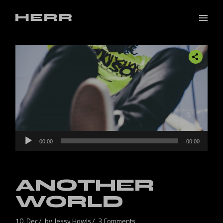
Audio
00:00
00:00
Player
ANOTHER
WORLD
10. Dec
by
Jessy Howls
3 Comments