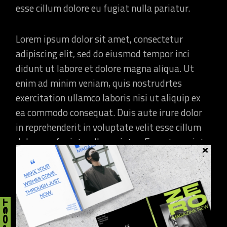
esse cillum dolore eu fugiat nulla pariatur.
Lorem ipsum dolor sit amet, consectetur
adipiscing elit, sed do eiusmod tempor inci
didunt ut labore et dolore magna aliqua. Ut
enim ad minim veniam, quis nostrudrtes
exercitation ullamco laboris nisi ut aliquip ex
ea commodo consequat. Duis aute irure dolor
in reprehenderit in voluptate velit esse cillum
dolore eu fugiat nulla pariatur. Excepteur sint
LOREM IPSUM DOLOR SIT
AMET, CONSECTETUR
ADIPISCI NG ELIT, SED DO
EIUSMOD TEMPOR INCI