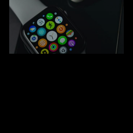
Technology
by
Dina Michel
PLAY AND STORE
NEWS POST
25. May
PLAY AND STORE