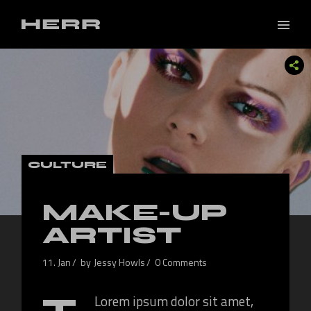
CULTURE
MAKE-UP
ARTIST
11. Jan
by
Jessy Howls
0 Comments
T
Lorem ipsum dolor sit amet,