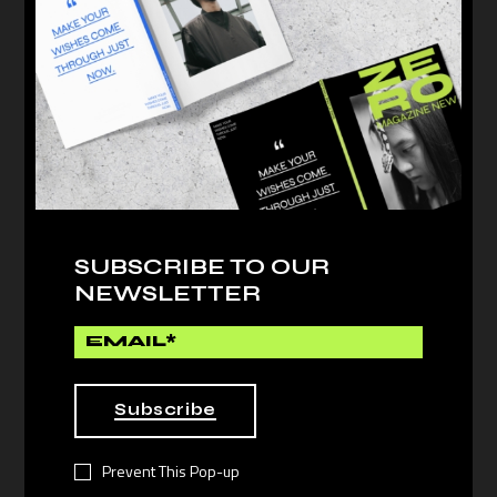
JESSY HOWLS
Lorem ipsum dolor sit amet,
consectetur adipiscing elit, sed do
eiusmod tempor inci.
SUBSCRIBE TO OUR
NEWSLETTER
Prev post
Next post
Subscribe
Prevent This Pop-up
LEAVE A REPLY