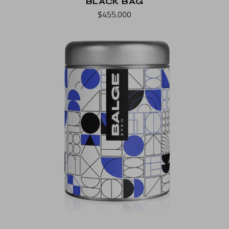
BLACK BAG
$
455.000