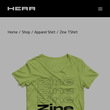
Skip
to
the
content
Home
Shop
Apparel Shirt
Zine TShirt