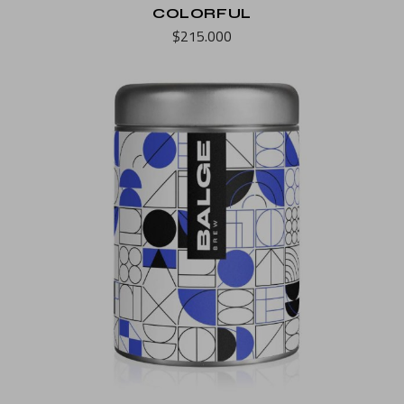
COLORFUL
$
215.000