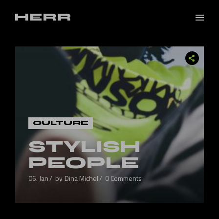
CULTURE
STYLISH
PEOPLE
06. Jan
by
Dina Michel
0 Comments