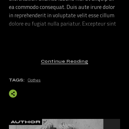
ea commodo consequat. Duis aute irure dolor
in reprehenderit in voluptate velit esse cillum
dolore eu fugiat nulla pariatur. Excepteur sint
LOREM IPSUM DOLOR SIT
AMET, CONSECTETUR
ADIPISCI NG ELIT, SED DO
Continue Reading
EIUSMOD TEMPOR INCI
DIDUNT UT LAB ORE ET
Clothes
TAGS:
DOLORE MAGNA ALIQUA.
Lorem ipsum dolor sit amet, consectetur
adipiscing elit, sed do eiusmod tempor inci
didunt ut labore et dolore magna aliqua. Ut
AUTHOR