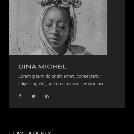
enim ad minim veniam, quis nostrudrtes
exercitation ullamco laboris nisi ut aliquip ex
ea commodo consequat. Duis aute irure dolor
in reprehenderit in voluptate velit esse cillum
dolore eu fugiat nulla pariatur.
DINA MICHEL
Lorem ipsum dolor sit amet, consectetur
adipiscing elit, sed do eiusmod tempor inci.
Lorem ipsum dolor sit amet, consectetur
adipiscing elit, sed do eiusmod tempor inci
LEAVE A REPLY