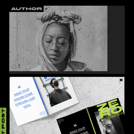
AUTHOR
JESSY HOWLS
Lorem ipsum dolor sit amet, consectetur
adipiscing elit, sed do eiusmod tempor inci.
NEXT POST