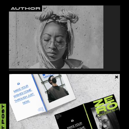
AUTHOR
JESSY HOWLS
Lorem ipsum dolor sit amet, consectetur
adipiscing elit, sed do eiusmod tempor inci.
NEXT POST