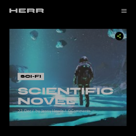
SCI-FI
SCIENTIFIC
NOVEL
22. Dec
by
Jessy Howls
0 Comments