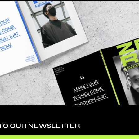
ectetur adipiscing elit, sed do eiusmod
 dolore magna aliqua. Ut enim ad minim veniam,
lamco laboris nisi ut aliquip ex ea commodo
in reprehenderit in voluptate velit esse cillum
TO
CA
 TO OUR NEWSLETTER
Art
(1