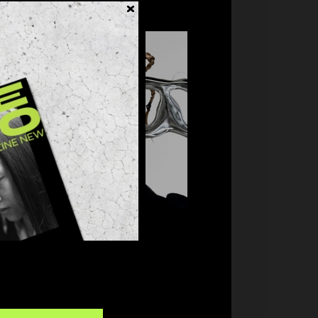
Sponsored post
TEGORIES
0)