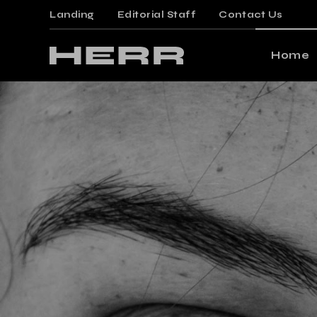
Landing
Editorial Staff
Contact Us
Mai
Gami
Home
Mag
Post
Main Ho
Floa
Gaming 
Post
Magazin
Arti
Posts M
Crea
Floating
Verti
Posts Wi
Land
Article 
Creative
Vertical 