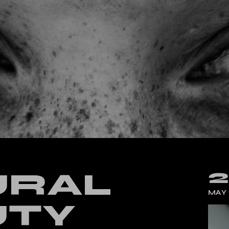
URAL
MAY 
UTY