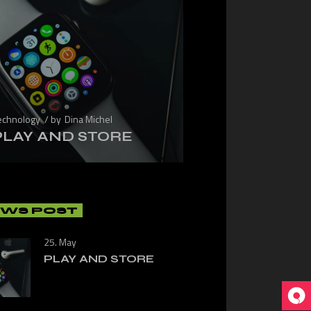
echnology
by
Dina Michel
PLAY AND STORE
WS POST
25. May
PLAY AND STORE