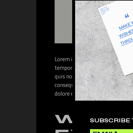
Lorem ipsum dolor sit amet, cons
tempor inci didunt ut labore et
quis nostrudrtes exercitation ul
consequat. Duis aute irure dolor 
dolore eu fugiat nulla pariatur.
WHAT 
SUBSCRIBE