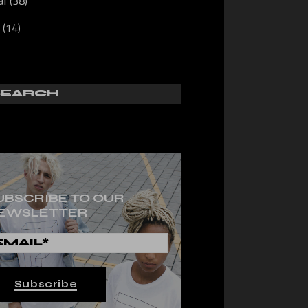
al
(38)
(14)
UBSCRIBE TO OUR
EWSLETTER
Subscribe