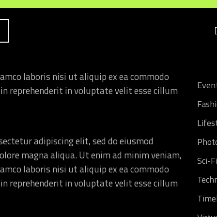
T FROM
Artifi
Cultu
Cybe
ectetur adipiscing elit, sed do eiusmod
 dolore magna aliqua. Ut enim ad minim veniam,
Desi
lamco laboris nisi ut aliquip ex ea commodo
Even
in reprehenderit in voluptate velit esse cillum
Fash
Lifes
ectetur adipiscing elit, sed do eiusmod
Phot
 dolore magna aliqua. Ut enim ad minim veniam,
Sci-F
lamco laboris nisi ut aliquip ex ea commodo
Tech
in reprehenderit in voluptate velit esse cillum
Time