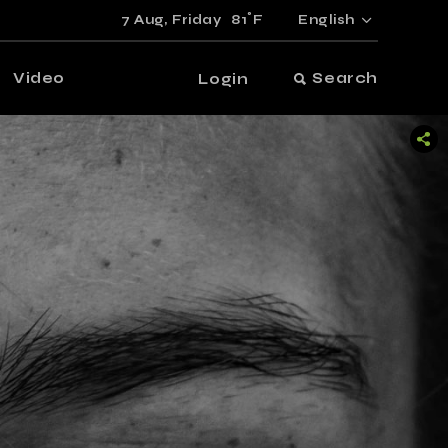
°
7 Aug,
Friday
81
F
English
Video
Search
Login