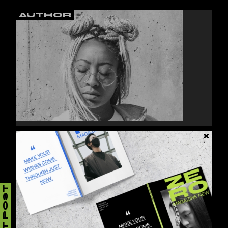
AUTHOR
JESSY HOWLS
Lorem ipsum dolor sit amet, consectetur
adipiscing elit, sed do eiusmod tempor inci.
NEXT POST