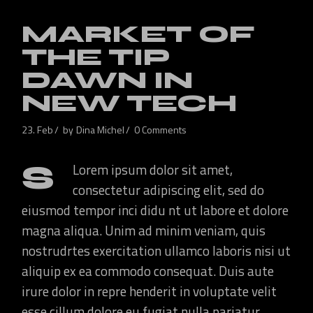
MARKET OF
THE TIP
DAWN IN
NEW TECH
23. Feb
by
Dina Michel
0 Comments
S
Lorem ipsum dolor sit amet,
consectetur adipiscing elit, sed do
eiusmod tempor inci didu nt ut labore et dolore
magna aliqua. Unim ad minim veniam, quis
nostrudrtes exercitation ullamco laboris nisi ut
aliquip ex ea commodo consequat. Duis aute
irure dolor in repre henderit in voluptate velit
esse cillum dolore eu fugiat nulla pariatur.