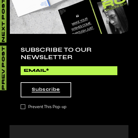
NEXT POST
Lorem ipsum dolor sit amet, consectetur
adipiscing elit, sed do eiusmod tempor inci.
SUBSCRIBE TO OUR
PREV POST
NEWSLETTER
LEAVE A REPLY
Your email address will not be published.
Required fields
Subscribe
are marked
*
Prevent This Pop-up