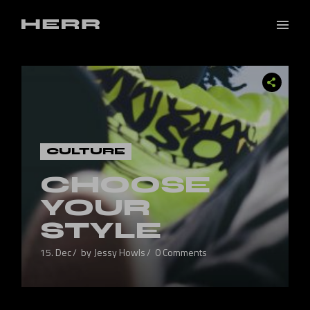
CULTURE
CHOOSE
YOUR
STYLE
15. Dec
by
Jessy Howls
0 Comments